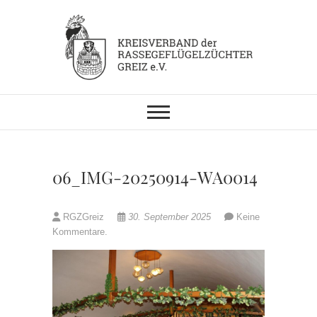
Skip
to
content
KV RGZ Greiz
06_IMG-20250914-WA0014
RGZGreiz
30. September 2025
Keine
Kommentare.