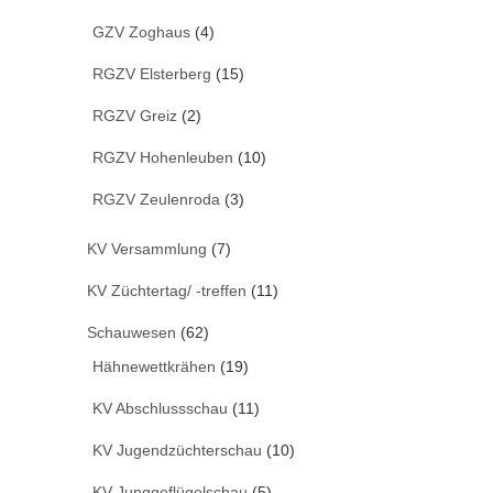
GZV Zoghaus
(4)
RGZV Elsterberg
(15)
RGZV Greiz
(2)
RGZV Hohenleuben
(10)
RGZV Zeulenroda
(3)
KV Versammlung
(7)
KV Züchtertag/ -treffen
(11)
Schauwesen
(62)
Hähnewettkrähen
(19)
KV Abschlussschau
(11)
KV Jugendzüchterschau
(10)
KV Junggeflügelschau
(5)