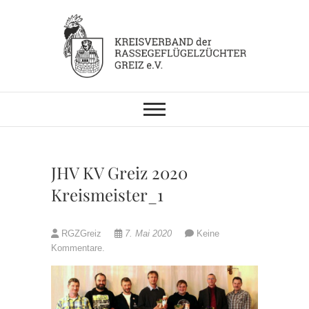
Skip
to
content
KV RGZ Greiz
JHV KV Greiz 2020
Kreismeister_1
RGZGreiz
7. Mai 2020
Keine
Kommentare.