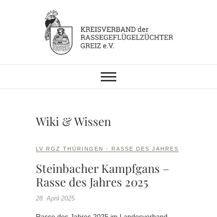
Skip
to
content
KV RGZ Greiz
Wiki & Wissen
LV RGZ THÜRINGEN - RASSE DES JAHRES
Steinbacher Kampfgans –
Rasse des Jahres 2025
28. April 2025
Rasse des Jahres 2025 im Landesverband