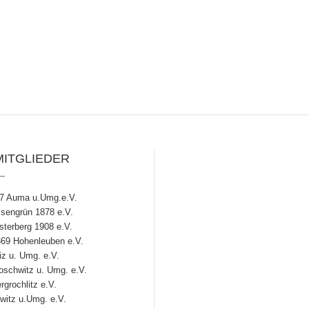
MITGLIEDER
7 Auma u.Umg.e.V.
engrün 1878 e.V.
terberg 1908 e.V.
69 Hohenleuben e.V.
z u. Umg. e.V.
chwitz u. Umg. e.V.
grochlitz e.V.
witz u.Umg. e.V.