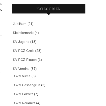
ts
KATEGORIEN
35
Jubiläum
(21)
Kleintiermarkt
(4)
KV Jugend
(18)
KV RGZ Greiz
(28)
KV RGZ Plauen
(1)
KV Vereine
(67)
r
GZV Auma
(3)
GZV Cossengrün
(2)
GZV Pöllwitz
(7)
GZV Reudnitz
(4)