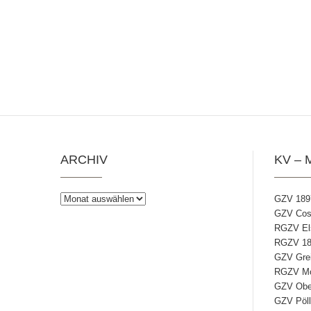
ARCHIV
KV – 
Archiv
GZV 189
GZV Coss
RGZV Els
RGZV 18
GZV Grei
RGZV Mos
GZV Ober
GZV Pöll