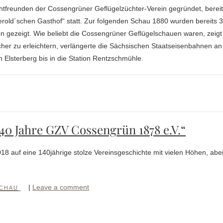
tfreunden der Cossengrüner Geflügelzüchter-Verein gegründet, berei
erold´schen Gasthof“ statt. Zur folgenden Schau 1880 wurden bereits 
ezeigt. Wie beliebt die Cossengrüner Geflügelschauen waren, zeigt
her zu erleichtern, verlängerte die Sächsischen Staatseisenbahnen an
 Elsterberg bis in die Station Rentzschmühle.
140 Jahre GZV Cossengrün 1878 e.V.“
8 auf eine 140jährige stolze Vereinsgeschichte mit vielen Höhen, abe
|
Leave a comment
CHAU