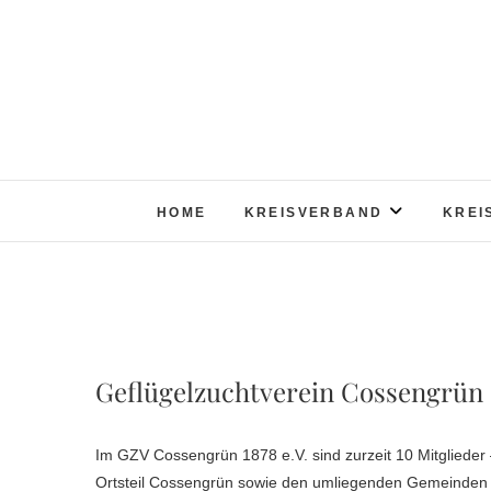
Skip
to
content
HOME
KREISVERBAND
KREI
Geflügelzuchtverein Cossengrün 1
Im GZV Cossengrün 1878 e.V. sind zurzeit 10 Mitglieder
Ortsteil Cossengrün sowie den umliegenden Gemeinden o