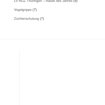
LV RGZ Thüringen – Rasse des Jahres
(9)
Vogelgrippe
(7)
Züchterschulung
(7)