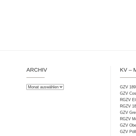
ARCHIV
KV – 
Archiv
GZV 189
GZV Coss
RGZV Els
RGZV 18
GZV Grei
RGZV Mos
GZV Ober
GZV Pöll