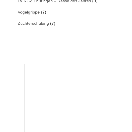
LV RGZ Thüringen – Rasse des Jahres
(9)
Vogelgrippe
(7)
Züchterschulung
(7)