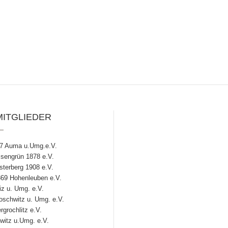
MITGLIEDER
7 Auma u.Umg.e.V.
engrün 1878 e.V.
terberg 1908 e.V.
69 Hohenleuben e.V.
z u. Umg. e.V.
chwitz u. Umg. e.V.
grochlitz e.V.
witz u.Umg. e.V.