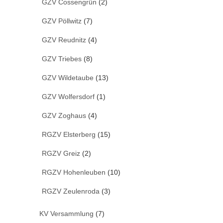
GZV Cossengrün
(2)
GZV Pöllwitz
(7)
GZV Reudnitz
(4)
GZV Triebes
(8)
GZV Wildetaube
(13)
GZV Wolfersdorf
(1)
GZV Zoghaus
(4)
RGZV Elsterberg
(15)
RGZV Greiz
(2)
RGZV Hohenleuben
(10)
RGZV Zeulenroda
(3)
KV Versammlung
(7)