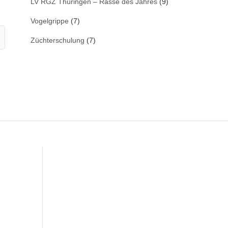
LV RGZ Thüringen – Rasse des Jahres
(9)
Vogelgrippe
(7)
Züchterschulung
(7)