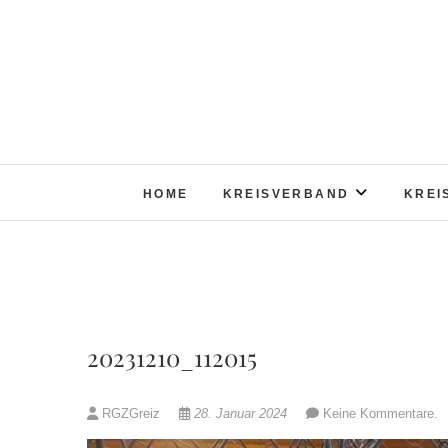
Skip
to
content
HOME
KREISVERBAND
KREI
20231210_112015
RGZGreiz
28. Januar 2024
Keine Kommentare.