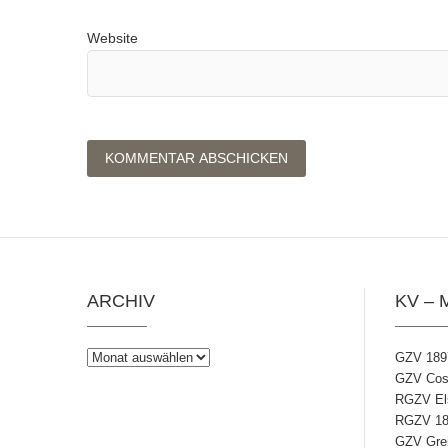
Website
ARCHIV
KV – 
Archiv
GZV 189
GZV Coss
RGZV Els
RGZV 18
GZV Grei