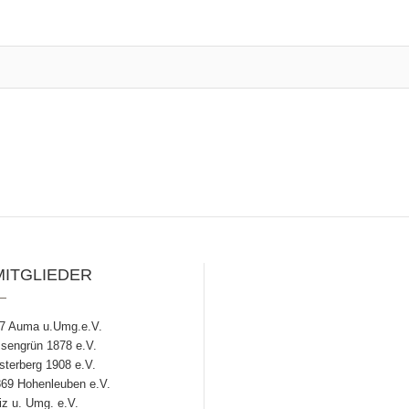
MITGLIEDER
7 Auma u.Umg.e.V.
engrün 1878 e.V.
terberg 1908 e.V.
69 Hohenleuben e.V.
z u. Umg. e.V.