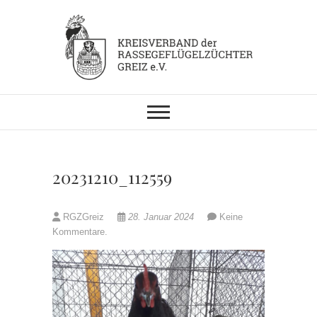
Skip
to
content
KV RGZ Greiz
20231210_112559
RGZGreiz
28. Januar 2024
Keine
Kommentare.