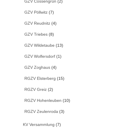
GZV Cossengrün
(2)
GZV Pöllwitz
(7)
GZV Reudnitz
(4)
GZV Triebes
(8)
GZV Wildetaube
(13)
GZV Wolfersdorf
(1)
GZV Zoghaus
(4)
RGZV Elsterberg
(15)
RGZV Greiz
(2)
RGZV Hohenleuben
(10)
RGZV Zeulenroda
(3)
KV Versammlung
(7)