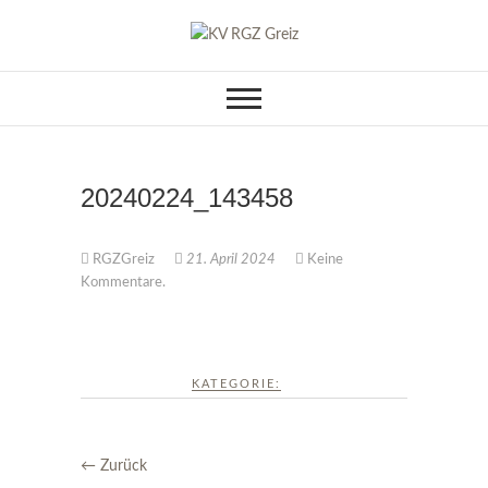
Skip
to
KV RGZ Greiz
content
20240224_143458
RGZGreiz
21. April 2024
Keine
Kommentare.
KATEGORIE:
← Zurück