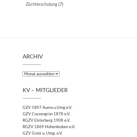
Züchterschulung
(7)
ARCHIV
Archiv
KV – MITGLIEDER
GZV 1897 Auma u.Umg.e.V.
GZV Cossengrün 1878 e.V.
RGZV Elsterberg 1908 e.V.
RGZV 1869 Hohenleuben e.V.
GZV Greiz u. Umg. e.V.