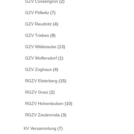
GZV Cossengrün
(2)
GZV Pöllwitz
(7)
GZV Reudnitz
(4)
GZV Triebes
(8)
GZV Wildetaube
(13)
GZV Wolfersdorf
(1)
GZV Zoghaus
(4)
RGZV Elsterberg
(15)
RGZV Greiz
(2)
RGZV Hohenleuben
(10)
RGZV Zeulenroda
(3)
KV Versammlung
(7)