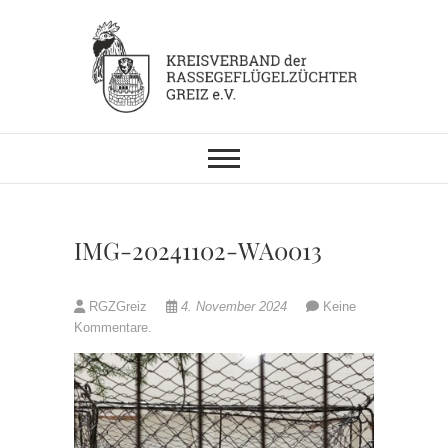
Skip
to
content
KV RGZ Greiz
IMG-20241102-WA0013
RGZGreiz
4. November 2024
Keine
Kommentare.