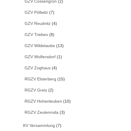
GZV Cossengrün
(2)
GZV Pöllwitz
(7)
GZV Reudnitz
(4)
GZV Triebes
(8)
GZV Wildetaube
(13)
GZV Wolfersdorf
(1)
GZV Zoghaus
(4)
RGZV Elsterberg
(15)
RGZV Greiz
(2)
RGZV Hohenleuben
(10)
RGZV Zeulenroda
(3)
KV Versammlung
(7)