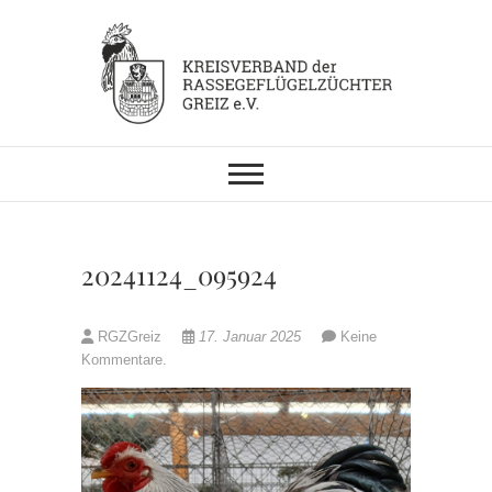
Skip
to
content
KV RGZ Greiz
20241124_095924
RGZGreiz
17. Januar 2025
Keine
Kommentare.