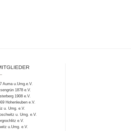
MITGLIEDER
7 Auma u.Umg.e.V.
engrün 1878 e.V.
terberg 1908 e.V.
69 Hohenleuben e.V.
z u. Umg. e.V.
chwitz u. Umg. e.V.
grochlitz e.V.
witz u.Umg. e.V.