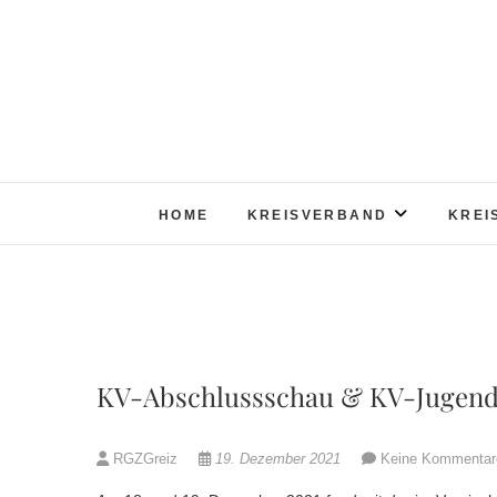
Skip
to
content
HOME
KREISVERBAND
KREI
KV-Abschlussschau & KV-Jugend
RGZGreiz
19. Dezember 2021
Keine Kommentar