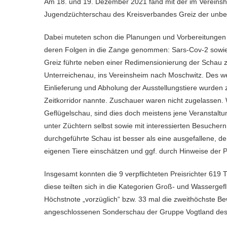
Am 18. und 19. Dezember 2021 fand mit der im Vereinsheim Moschwitz durchgeführten Abschlussschau bzw.
Jugendzüchterschau des Kreisverbandes Greiz der unbest
Dabei muteten schon die Planungen und Vorbereitungen 
deren Folgen in die Zange genommen: Sars-Cov-2 sowie 
Greiz führte neben einer Redimensionierung der Schau z
Unterreichenau, ins Vereinsheim nach Moschwitz. Des weit
Einlieferung und Abholung der Ausstellungstiere wurden ze
Zeitkorridor nannte. Zuschauer waren nicht zugelassen.
Geflügelschau, sind dies doch meistens jene Veranstal
unter Züchtern selbst sowie mit interessierten Besuchern
durchgeführte Schau ist besser als eine ausgefallene, 
eigenen Tiere einschätzen und ggf. durch Hinweise der Pr
Insgesamt konnten die 9 verpflichteten Preisrichter 619 
diese teilten sich in die Kategorien Groß- und Wasserg
Höchstnote „vorzüglich“ bzw. 33 mal die zweithöchste Be
angeschlossenen Sonderschau der Gruppe Vogtland des