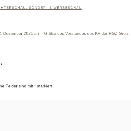
CHTERSCHAU
,
SONDER- & WERBESCHAU
22. Dezember 2021 an
Grüße des Vorstandes des KV der RGZ Greiz
r
che Felder sind mit
*
markiert