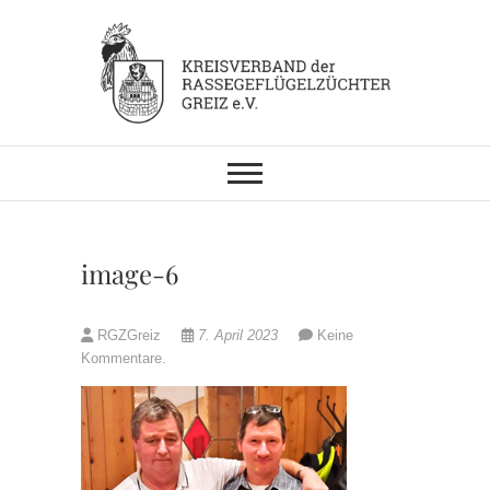
Skip
to
content
KV RGZ Greiz
image-6
RGZGreiz
7. April 2023
Keine
Kommentare.