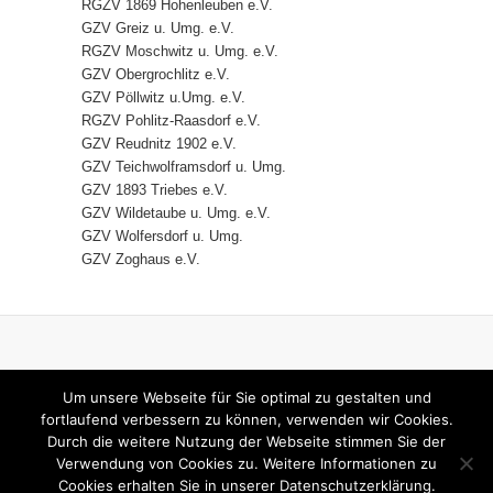
RGZV 1869 Hohenleuben e.V.
GZV Greiz u. Umg. e.V.
RGZV Moschwitz u. Umg. e.V.
GZV Obergrochlitz e.V.
GZV Pöllwitz u.Umg. e.V.
RGZV Pohlitz-Raasdorf e.V.
GZV Reudnitz 1902 e.V.
GZV Teichwolframsdorf u. Umg.
GZV 1893 Triebes e.V.
GZV Wildetaube u. Umg. e.V.
GZV Wolfersdorf u. Umg.
GZV Zoghaus e.V.
HOME
IMPRESSUM
Um unsere Webseite für Sie optimal zu gestalten und
DATENSCHUTZERKLÄRUNG
fortlaufend verbessern zu können, verwenden wir Cookies.
Durch die weitere Nutzung der Webseite stimmen Sie der
KONTAKT
Verwendung von Cookies zu. Weitere Informationen zu
Cookies erhalten Sie in unserer Datenschutzerklärung.