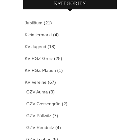
KATEGORIEN
Jubiläum
(21)
Kleintiermarkt
(4)
KV Jugend
(18)
KV RGZ Greiz
(28)
KV RGZ Plauen
(1)
KV Vereine
(67)
GZV Auma
(3)
GZV Cossengrün
(2)
GZV Pöllwitz
(7)
GZV Reudnitz
(4)
GZV Triebes
(8)