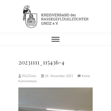
Skip
to
content
KV RGZ Greiz
20231111_115436-4
RGZGreiz
26. November 2023
Keine
Kommentare.