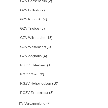
GZV Cossengrün
(2)
GZV Pöllwitz
(7)
GZV Reudnitz
(4)
GZV Triebes
(8)
GZV Wildetaube
(13)
GZV Wolfersdorf
(1)
GZV Zoghaus
(4)
RGZV Elsterberg
(15)
RGZV Greiz
(2)
RGZV Hohenleuben
(10)
RGZV Zeulenroda
(3)
KV Versammlung
(7)