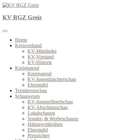
Skip
to
content
KV RGZ Greiz
KV RGZ Greiz
Home
Kreisverband
KV-Mitglieder
KV-Vorstand
KV-Historie
Kreisjugend
Kreisjugend
KV-Jugendzüchterschau
Ehrentafel
Terminvorschau
Schauwesen
KV-Junggeflügelschau
KV-Abschlussschau
Lokalschauen
Sonder- & Werbeschauen
Hähnewettkrähen
Ehrentafel
Preisrichter