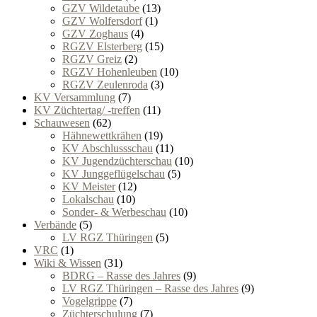
GZV Wildetaube
(13)
GZV Wolfersdorf
(1)
GZV Zoghaus
(4)
RGZV Elsterberg
(15)
RGZV Greiz
(2)
RGZV Hohenleuben
(10)
RGZV Zeulenroda
(3)
KV Versammlung
(7)
KV Züchtertag/ -treffen
(11)
Schauwesen
(62)
Hähnewettkrähen
(19)
KV Abschlussschau
(11)
KV Jugendzüchterschau
(10)
KV Junggeflügelschau
(5)
KV Meister
(12)
Lokalschau
(10)
Sonder- & Werbeschau
(10)
Verbände
(5)
LV RGZ Thüringen
(5)
VRC
(1)
Wiki & Wissen
(31)
BDRG – Rasse des Jahres
(9)
LV RGZ Thüringen – Rasse des Jahres
(9)
Vogelgrippe
(7)
Züchterschulung
(7)