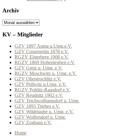
Archiv
Archiv
KV – Mitglieder
GZV 1897 Auma u.Umg.e.V.
GZV Cossengrün 1878 e.V.
RGZV Elsterberg 1908 e.V.
RGZV 1869 Hohenleuben e.V.
GZV Greiz u. Umg. e.V.
RGZV Moschwitz u. Umg. e.V.
GZV Obergrochlitz e.V.
GZV Pöllwitz u.Umg. e.V.
RGZV Pohlitz-Raasdorf e.V.
GZV Reudnitz 1902 e.V.
GZV Teichwolframsdorf u. Umg.
GZV 1893 Triebes e.V.
GZV Wildetaube u. Umg. e.V.
GZV Wolfersdorf u. Umg.
GZV Zoghaus e.V.
Home