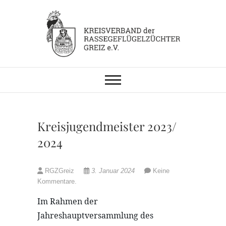
Skip
to
content
KV RGZ Greiz
Kreisjugendmeister 2023/
2024
RGZGreiz
3. Januar 2024
Keine
Kommentare.
Im Rahmen der
Jahreshauptversammlung des