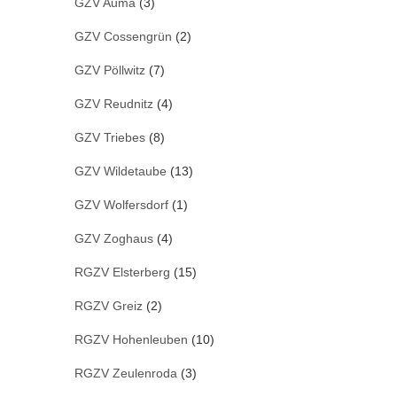
GZV Auma
(3)
GZV Cossengrün
(2)
GZV Pöllwitz
(7)
GZV Reudnitz
(4)
GZV Triebes
(8)
GZV Wildetaube
(13)
GZV Wolfersdorf
(1)
GZV Zoghaus
(4)
RGZV Elsterberg
(15)
RGZV Greiz
(2)
RGZV Hohenleuben
(10)
RGZV Zeulenroda
(3)