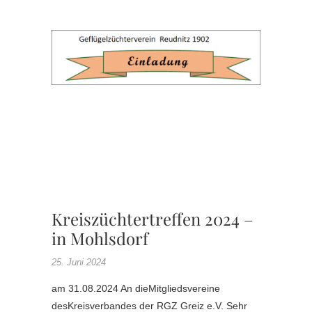
GZV
REUDNI
,
KV
RGZ
GREIZ
,
KV
ZÜCHT
-TREFF
Kreiszüchtertreffen 2024 –
in Mohlsdorf
25. Juni 2024
am 31.08.2024 An dieMitgliedsvereine
desKreisverbandes der RGZ Greiz e.V. Sehr