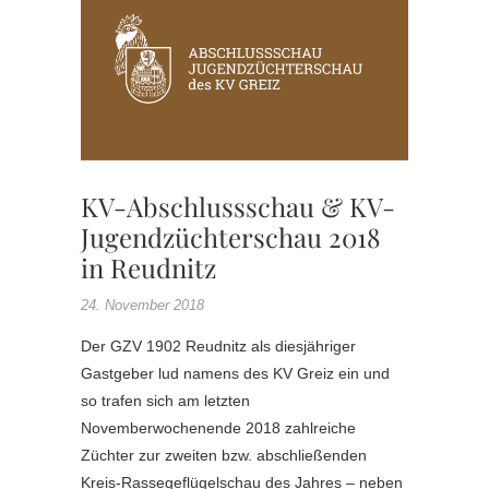
,
KV
ABSCH
,
KV
JUGEN
KV-Abschlussschau & KV-
Jugendzüchterschau 2018
in Reudnitz
24. November 2018
Der GZV 1902 Reudnitz als diesjähriger
Gastgeber lud namens des KV Greiz ein und
so trafen sich am letzten
Novemberwochenende 2018 zahlreiche
Züchter zur zweiten bzw. abschließenden
Kreis-Rassegeflügelschau des Jahres – neben