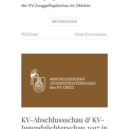
der KV-Junggeflügelschau im Oktober.
WEITERLESEN
RGZGreiz
Keine Kommentare.
GZV
REUDNI
,
KV
ABSCH
,
KV
JUGEN
KV-Abschlussschau & KV-
Jugendzüchterschau 2017 in