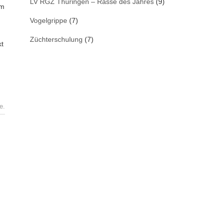
LV RGZ Thüringen – Rasse des Jahres
(9)
im
Vogelgrippe
(7)
Züchterschulung
(7)
kt
e.