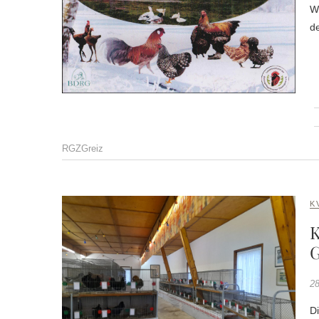
W
de
RGZGreiz
K
K
G
28
D