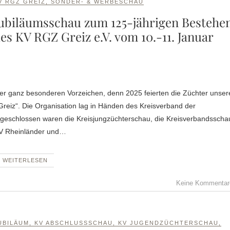
V RGZ GREIZ
,
SONDER- & WERBESCHAU
ubiläumsschau zum 125-jährigen Bestehe
es KV RGZ Greiz e.V. vom 10.-11. Januar
reiz“. Die Organisation lag in Händen des Kreisverband der
Angeschlossen waren die Kreisjungzüchterschau, die Kreisverbandsscha
SV Rheinländer und…
WEITERLESEN
Keine Kommentar
UBILÄUM
,
KV ABSCHLUSSSCHAU
,
KV JUGENDZÜCHTERSCHAU
,