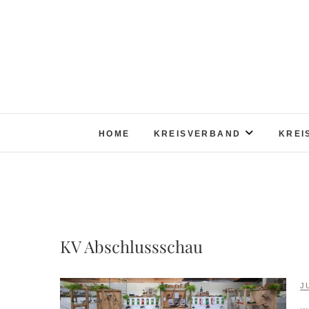
Skip
to
content
HOME
KREISVERBAND
KREI
KV Abschlussschau
J