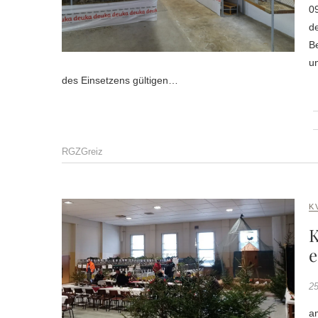
0
de
Be
un
des Einsetzens gültigen…
RGZGreiz
K
K
e
25
a