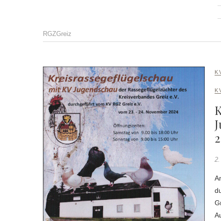
RGZGreiz
K
K
K
J
2
2.
A
d
Gr
Au