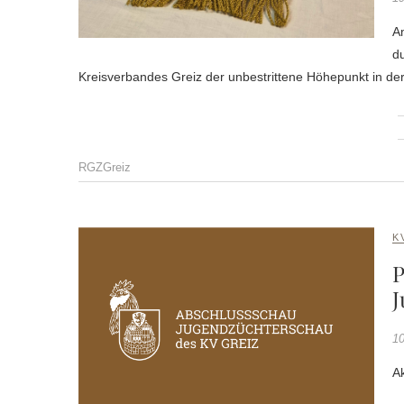
A
d
Kreisverbandes Greiz der unbestrittene Höhepunkt in der 
RGZGreiz
K
P
J
10
Ak