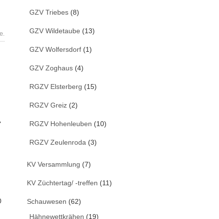
GZV Triebes
(8)
GZV Wildetaube
(13)
e.
GZV Wolfersdorf
(1)
GZV Zoghaus
(4)
RGZV Elsterberg
(15)
RGZV Greiz
(2)
r
RGZV Hohenleuben
(10)
RGZV Zeulenroda
(3)
KV Versammlung
(7)
KV Züchtertag/ -treffen
(11)
0
Schauwesen
(62)
Hähnewettkrähen
(19)