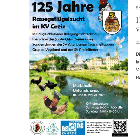
K
H
v
11
Di
la
Vo
Ra