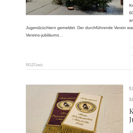
Kr
6
a
Jugendzüchtern gemeldet. Der durchführende Verein war
Vereins-jubiläums…
RGZGreiz
K
S
K
J
19