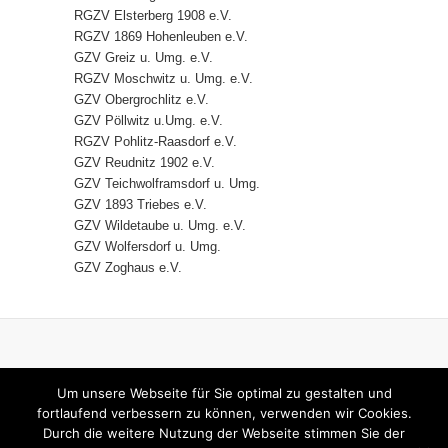
RGZV Elsterberg 1908 e.V.
RGZV 1869 Hohenleuben e.V.
GZV Greiz u. Umg. e.V.
RGZV Moschwitz u. Umg. e.V.
GZV Obergrochlitz e.V.
GZV Pöllwitz u.Umg. e.V.
RGZV Pohlitz-Raasdorf e.V.
GZV Reudnitz 1902 e.V.
GZV Teichwolframsdorf u. Umg.
GZV 1893 Triebes e.V.
GZV Wildetaube u. Umg. e.V.
GZV Wolfersdorf u. Umg.
GZV Zoghaus e.V.
HOME
IMPRESSUM
Um unsere Webseite für Sie optimal zu gestalten und
DATENSCHUTZERKLÄRUNG
fortlaufend verbessern zu können, verwenden wir Cookies.
Durch die weitere Nutzung der Webseite stimmen Sie der
KONTAKT