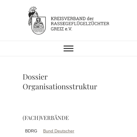
Skip
to
content
KV RGZ Greiz
Dossier
Organisationsstruktur
(FACH)VERBÄNDE
BDRG
Bund Deutscher