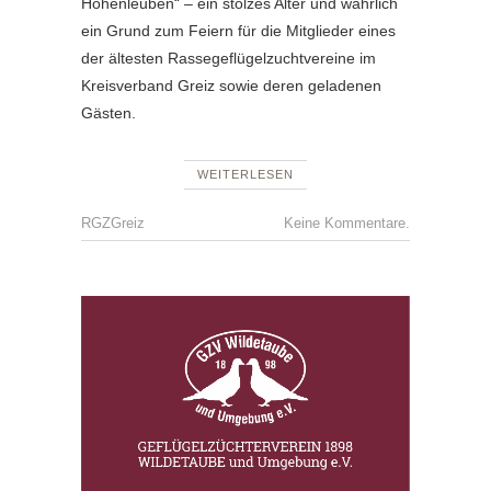
Hohenleuben“ – ein stolzes Alter und wahrlich
ein Grund zum Feiern für die Mitglieder eines
der ältesten Rassegeflügelzuchtvereine im
Kreisverband Greiz sowie deren geladenen
Gästen.
WEITERLESEN
RGZGreiz
Keine Kommentare.
GZV
WILDET
,
JUBILÄ
,
SONDER
WERBE