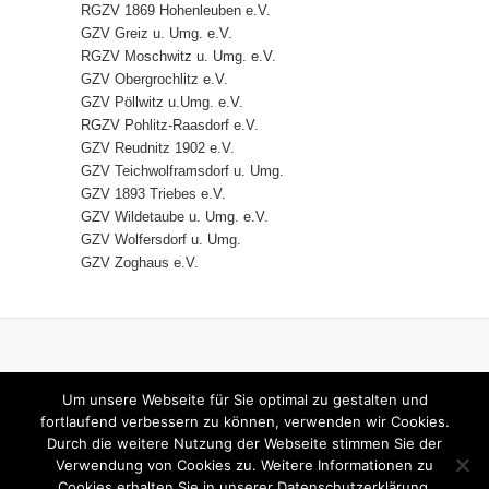
RGZV 1869 Hohenleuben e.V.
GZV Greiz u. Umg. e.V.
RGZV Moschwitz u. Umg. e.V.
GZV Obergrochlitz e.V.
GZV Pöllwitz u.Umg. e.V.
RGZV Pohlitz-Raasdorf e.V.
GZV Reudnitz 1902 e.V.
GZV Teichwolframsdorf u. Umg.
GZV 1893 Triebes e.V.
GZV Wildetaube u. Umg. e.V.
GZV Wolfersdorf u. Umg.
GZV Zoghaus e.V.
HOME
IMPRESSUM
Um unsere Webseite für Sie optimal zu gestalten und
DATENSCHUTZERKLÄRUNG
fortlaufend verbessern zu können, verwenden wir Cookies.
Durch die weitere Nutzung der Webseite stimmen Sie der
KONTAKT
Verwendung von Cookies zu. Weitere Informationen zu
Cookies erhalten Sie in unserer Datenschutzerklärung.