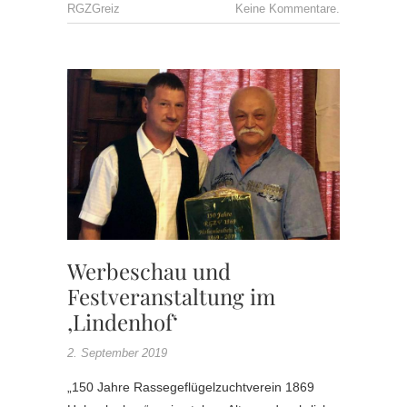
RGZGreiz
Keine Kommentare.
JUBILÄ
,
RGZV
HOHEN
,
SONDER
WERBE
Werbeschau und
Festveranstaltung im
‚Lindenhof‘
2. September 2019
„150 Jahre Rassegeflügelzuchtverein 1869