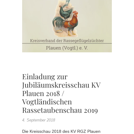
,
KV RGZ
PLAUE
,
SONDER
WERBE
,
VRC
Einladung zur
Jubiläumskreisschau KV
Plauen 2018 /
Vogtländischen
Rassetaubenschau 2019
4. September 2018
Die Kreisschau 2018 des KV RGZ Plauen