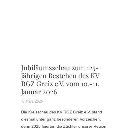
JUGEN
,
KV
RGZ
GREIZ
,
SONDER
WERBE
Jubiläumsschau zum 125-
jährigen Bestehen des KV
RGZ Greiz e.V. vom 10.-11.
Januar 2026
7. März 2026
Die Kreisschau des KV RGZ Greiz e.V. stand
diesmal unter ganz besonderen Vorzeichen,
denn 2025 feierten die Züchter unserer Region