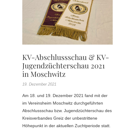
,
KV
JUGEN
,
SONDER
WERBE
KV-Abschlussschau & KV-
Jugendzüchterschau 2021
in Moschwitz
19. Dezember 2021
Am 18. und 19. Dezember 2021 fand mit der
im Vereinsheim Moschwitz durchgeführten
Abschlussschau bzw. Jugendzüchterschau des
Kreisverbandes Greiz der unbestrittene
Höhepunkt in der aktuellen Zuchtperiode statt.