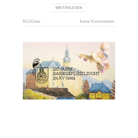
WEITERLESEN
RGZGreiz
Keine Kommentare.
GZV
PÖLLWI
,
JUBILÄ
,
KV
ABSCH
,
KV
JUGEN
,
RGZV