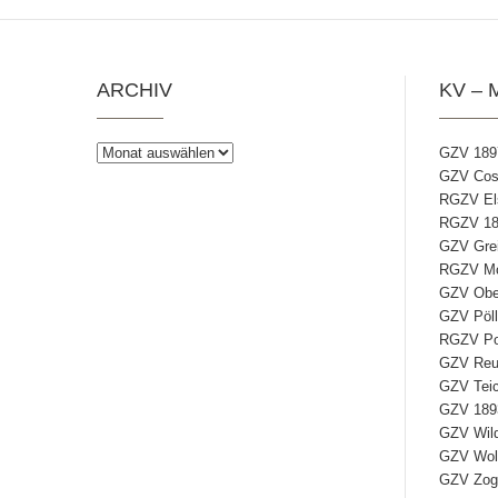
ARCHIV
KV – 
Archiv
GZV 189
GZV Coss
RGZV Els
RGZV 18
GZV Grei
RGZV Mos
GZV Ober
GZV Pöll
RGZV Poh
GZV Reud
GZV Teic
GZV 1893
GZV Wild
GZV Wolf
GZV Zog