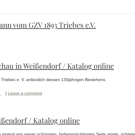
nn vom GZV 1893 Triebes e.V.
hau in Weißendorf / Katalog online
Triebes e. V. anlässlich dessen 130jährigen Bestehens.
|
Leave a comment
ßendorf / Katalog online
einmal von seiner schönsten, farbenprächtigsten Seite zeigte, richtete