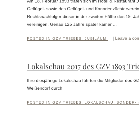
Am 18. Februar 1893 trafen sich im Hotel & Restaurant „
Geflügel- sowie des Geflügel- und Kanarienzüchterverei
Rechtsnachfolger dieser in der zweiten Hälfte des 19. J
vereinigen. Genau 125 Jahre später kamen…
|
Leave a co
POSTED IN
GZV TRIEBES
,
JUBILÄUM
Lokalschau 2017 des GZV 1893 Trie
Ihre diesjährige Lokalschau führten die Mitglieder des G
Weißendorf durch.
POSTED IN
GZV TRIEBES
,
LOKALSCHAU
,
SONDER-