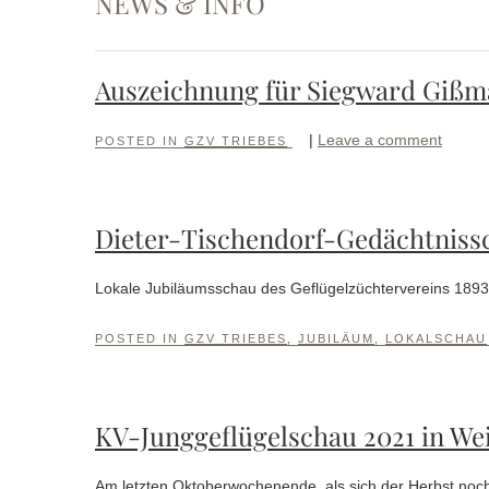
NEWS & INFO
Auszeichnung für Siegward Gißma
|
Leave a comment
POSTED IN
GZV TRIEBES
Dieter-Tischendorf-Gedächtnissc
Lokale Jubiläumsschau des Geflügelzüchtervereins 1893 
POSTED IN
GZV TRIEBES
,
JUBILÄUM
,
LOKALSCHAU
KV-Junggeflügelschau 2021 in Wei
Am letzten Oktoberwochenende, als sich der Herbst noch 