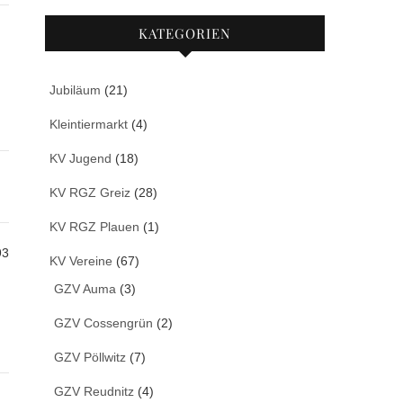
KATEGORIEN
Jubiläum
(21)
Kleintiermarkt
(4)
KV Jugend
(18)
KV RGZ Greiz
(28)
KV RGZ Plauen
(1)
93
KV Vereine
(67)
GZV Auma
(3)
GZV Cossengrün
(2)
GZV Pöllwitz
(7)
GZV Reudnitz
(4)