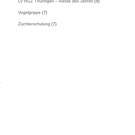
LV RGZ Thüringen – Rasse des Jahres
(9)
Vogelgrippe
(7)
Züchterschulung
(7)
.