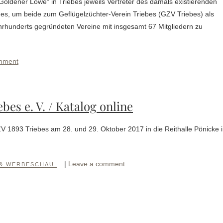
Goldener Löwe“ in Triebes jeweils Vertreter des damals existierenden
nes, um beide zum Geflügelzüchter-Verein Triebes (GZV Triebes) als
ahrhunderts gegründeten Vereine mit insgesamt 67 Mitgliedern zu
mment
bes e. V. / Katalog online
ZV 1893 Triebes am 28. und 29. Oktober 2017 in die Reithalle Pönicke 
|
Leave a comment
 & WERBESCHAU