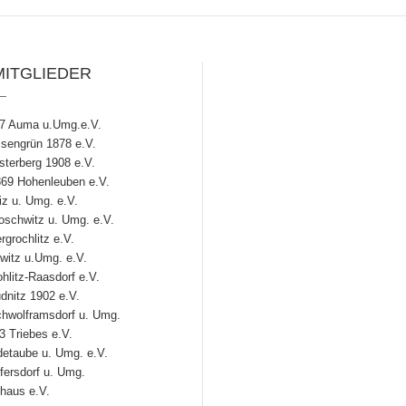
MITGLIEDER
7 Auma u.Umg.e.V.
engrün 1878 e.V.
terberg 1908 e.V.
69 Hohenleuben e.V.
z u. Umg. e.V.
chwitz u. Umg. e.V.
grochlitz e.V.
witz u.Umg. e.V.
litz-Raasdorf e.V.
nitz 1902 e.V.
hwolframsdorf u. Umg.
 Triebes e.V.
etaube u. Umg. e.V.
ersdorf u. Umg.
haus e.V.