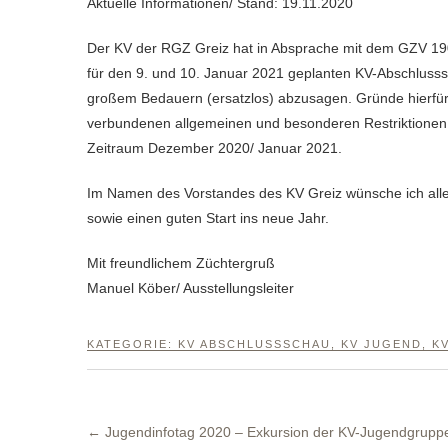
Aktuelle Informationen/ Stand: 19.11.2020
Der KV der RGZ Greiz hat in Absprache mit dem GZV 190
für den 9. und 10. Januar 2021 geplanten KV-Abschlus
großem Bedauern (ersatzlos) abzusagen. Gründe hierfür
verbundenen allgemeinen und besonderen Restriktionen 
Zeitraum Dezember 2020/ Januar 2021.
Im Namen des Vorstandes des KV Greiz wünsche ich allen
sowie einen guten Start ins neue Jahr.
Mit freundlichem Züchtergruß
Manuel Köber/ Ausstellungsleiter
KATEGORIE:
KV ABSCHLUSSSCHAU
,
KV JUGEND
,
K
←
Jugendinfotag 2020 – Exkursion der KV-Jugendgrupp