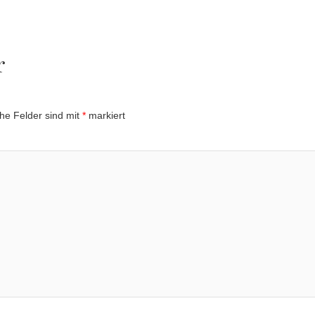
r
che Felder sind mit
*
markiert