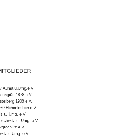
MITGLIEDER
7 Auma u.Umg.e.V.
engrün 1878 e.V.
terberg 1908 e.V.
69 Hohenleuben e.V.
z u. Umg. e.V.
chwitz u. Umg. e.V.
grochlitz e.V.
witz u.Umg. e.V.