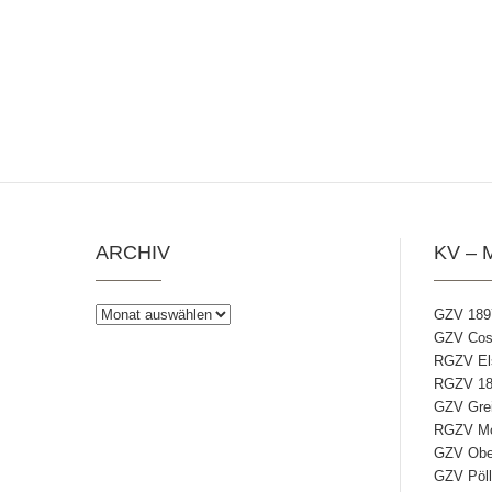
ARCHIV
KV – 
Archiv
GZV 189
GZV Coss
RGZV Els
RGZV 18
GZV Grei
RGZV Mos
GZV Ober
GZV Pöll