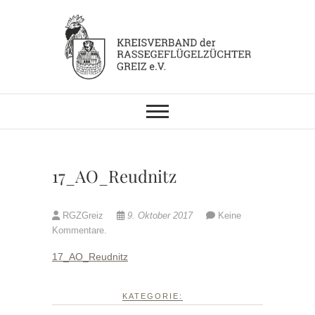
Skip
to
content
KV RGZ Greiz
17_AO_Reudnitz
RGZGreiz
9. Oktober 2017
Keine
Kommentare.
17_AO_Reudnitz
KATEGORIE: