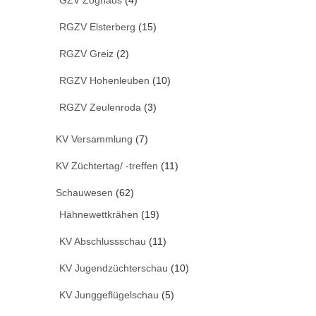
GZV Zoghaus
(4)
RGZV Elsterberg
(15)
RGZV Greiz
(2)
RGZV Hohenleuben
(10)
RGZV Zeulenroda
(3)
KV Versammlung
(7)
KV Züchtertag/ -treffen
(11)
Schauwesen
(62)
Hähnewettkrähen
(19)
KV Abschlussschau
(11)
KV Jugendzüchterschau
(10)
KV Junggeflügelschau
(5)