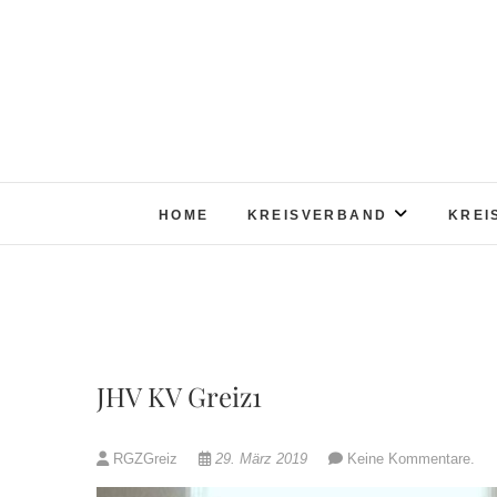
Skip
to
content
HOME
KREISVERBAND
KREI
JHV KV Greiz1
RGZGreiz
29. März 2019
Keine Kommentare.