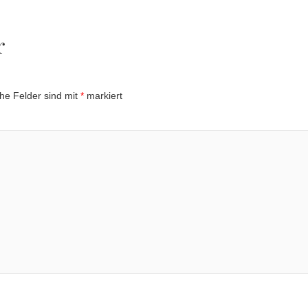
r
che Felder sind mit
*
markiert