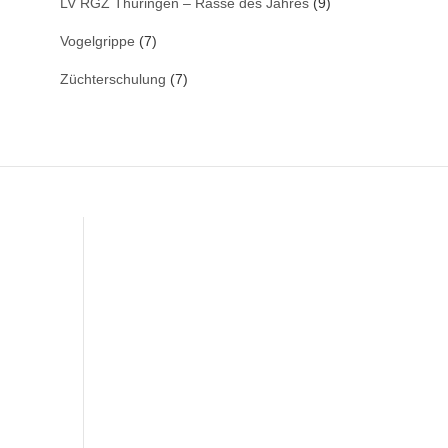
LV RGZ Thüringen – Rasse des Jahres
(9)
Vogelgrippe
(7)
Züchterschulung
(7)