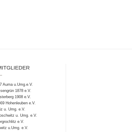
MITGLIEDER
7 Auma u.Umg.e.V.
engrün 1878 e.V.
terberg 1908 e.V.
69 Hohenleuben e.V.
z u. Umg. e.V.
chwitz u. Umg. e.V.
grochlitz e.V.
witz u.Umg. e.V.