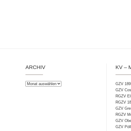
ARCHIV
KV – 
Archiv
GZV 189
GZV Coss
RGZV Els
RGZV 18
GZV Grei
RGZV Mos
GZV Ober
GZV Pöll