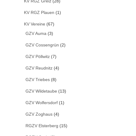
KV RGZ Greiz
(28)
KV RGZ Plauen
(1)
KV Vereine
(67)
GZV Auma
(3)
GZV Cossengrün
(2)
GZV Pöllwitz
(7)
GZV Reudnitz
(4)
GZV Triebes
(8)
GZV Wildetaube
(13)
GZV Wolfersdorf
(1)
GZV Zoghaus
(4)
RGZV Elsterberg
(15)