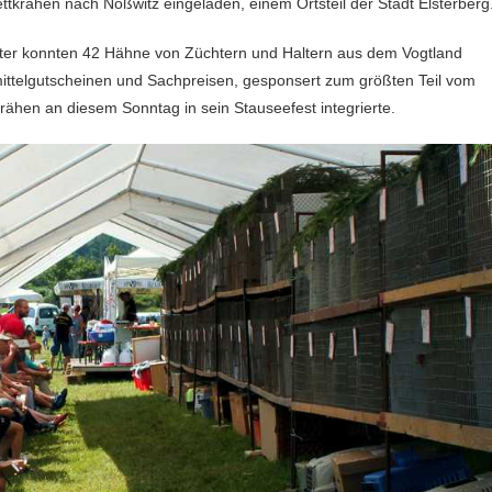
ettkrähen nach Noßwitz eingeladen, einem Ortsteil der Stadt Elsterberg
tter konnten 42 Hähne von Züchtern und Haltern aus dem Vogtland
mittelgutscheinen und Sachpreisen, gesponsert zum größten Teil vom
ähen an diesem Sonntag in sein Stauseefest integrierte.