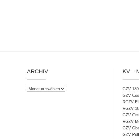
ARCHIV
KV – 
Archiv
GZV 189
GZV Coss
RGZV Els
RGZV 18
GZV Grei
RGZV Mos
GZV Ober
GZV Pöll