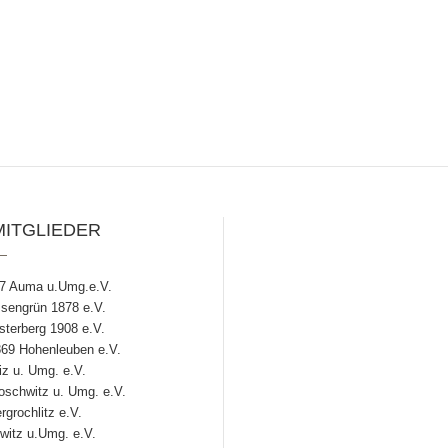
MITGLIEDER
7 Auma u.Umg.e.V.
engrün 1878 e.V.
terberg 1908 e.V.
69 Hohenleuben e.V.
z u. Umg. e.V.
chwitz u. Umg. e.V.
grochlitz e.V.
witz u.Umg. e.V.