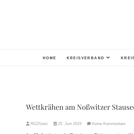
Skip
to
content
HOME
KREISVERBAND
KREI
Wettkrähen am Noßwitzer Stause
RGZGreiz
25. Juni 2019
Keine Kommentare.