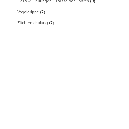
LV RGZ Thüringen – Rasse des Jahres
(9)
Vogelgrippe
(7)
Züchterschulung
(7)