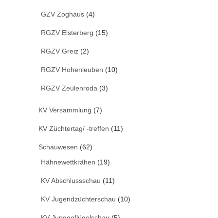
GZV Zoghaus
(4)
RGZV Elsterberg
(15)
RGZV Greiz
(2)
RGZV Hohenleuben
(10)
RGZV Zeulenroda
(3)
KV Versammlung
(7)
KV Züchtertag/ -treffen
(11)
Schauwesen
(62)
Hähnewettkrähen
(19)
KV Abschlussschau
(11)
KV Jugendzüchterschau
(10)
KV Junggeflügelschau
(5)