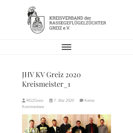
Skip
to
content
KV RGZ Greiz
JHV KV Greiz 2020
Kreismeister_1
RGZGreiz
7. Mai 2020
Keine
Kommentare.