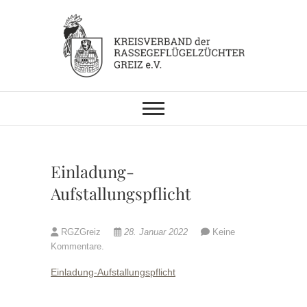
Skip
to
content
KV RGZ Greiz
Einladung-
Aufstallungspflicht
RGZGreiz
28. Januar 2022
Keine
Kommentare.
Einladung-Aufstallungspflicht