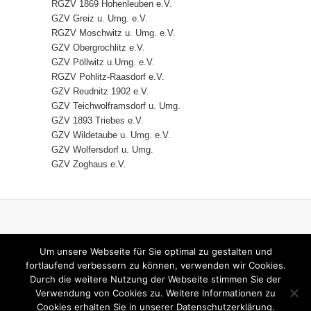
RGZV 1869 Hohenleuben e.V.
GZV Greiz u. Umg. e.V.
RGZV Moschwitz u. Umg. e.V.
GZV Obergrochlitz e.V.
GZV Pöllwitz u.Umg. e.V.
RGZV Pohlitz-Raasdorf e.V.
GZV Reudnitz 1902 e.V.
GZV Teichwolframsdorf u. Umg.
GZV 1893 Triebes e.V.
GZV Wildetaube u. Umg. e.V.
GZV Wolfersdorf u. Umg.
GZV Zoghaus e.V.
HOME
IMPRESSUM
Um unsere Webseite für Sie optimal zu gestalten und
DATENSCHUTZERKLÄRUNG
fortlaufend verbessern zu können, verwenden wir Cookies.
Durch die weitere Nutzung der Webseite stimmen Sie der
KONTAKT
Verwendung von Cookies zu. Weitere Informationen zu
Cookies erhalten Sie in unserer Datenschutzerklärung.