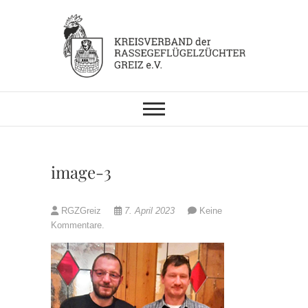
Skip
to
content
KV RGZ Greiz
image-3
RGZGreiz
7. April 2023
Keine
Kommentare.