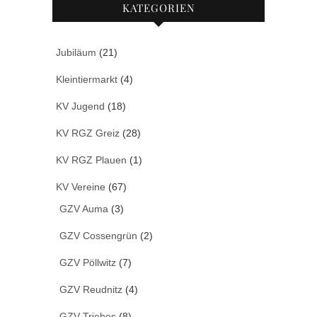
KATEGORIEN
Jubiläum
(21)
Kleintiermarkt
(4)
KV Jugend
(18)
KV RGZ Greiz
(28)
KV RGZ Plauen
(1)
KV Vereine
(67)
GZV Auma
(3)
GZV Cossengrün
(2)
GZV Pöllwitz
(7)
GZV Reudnitz
(4)
GZV Triebes
(8)