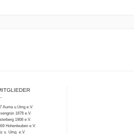
MITGLIEDER
7 Auma u.Umg.e.V.
engrün 1878 e.V.
terberg 1908 e.V.
69 Hohenleuben e.V.
z u. Umg. e.V.