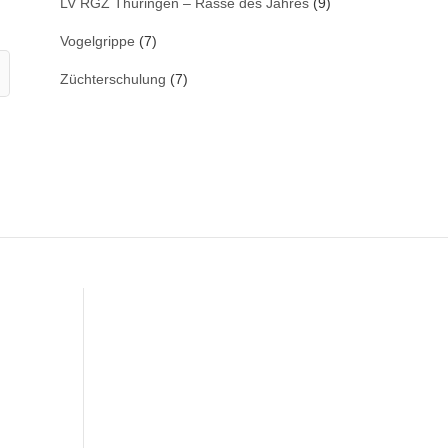
LV RGZ Thüringen – Rasse des Jahres
(9)
Vogelgrippe
(7)
Züchterschulung
(7)