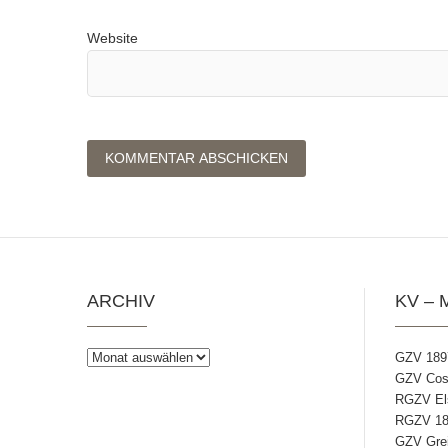
Website
ARCHIV
KV – 
Archiv
GZV 189
GZV Coss
RGZV Els
RGZV 18
GZV Grei