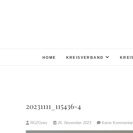
Skip
to
content
HOME
KREISVERBAND
KREI
20231111_115436-4
RGZGreiz
26. November 2023
Keine Kommentar