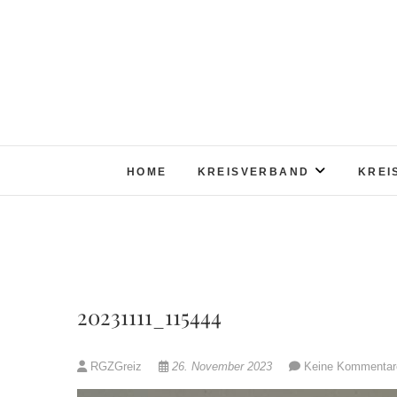
Skip
to
content
HOME
KREISVERBAND
KREI
20231111_115444
RGZGreiz
26. November 2023
Keine Kommentar