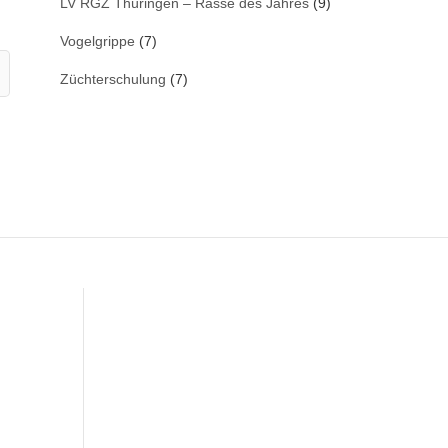
LV RGZ Thüringen – Rasse des Jahres
(9)
Vogelgrippe
(7)
Züchterschulung
(7)