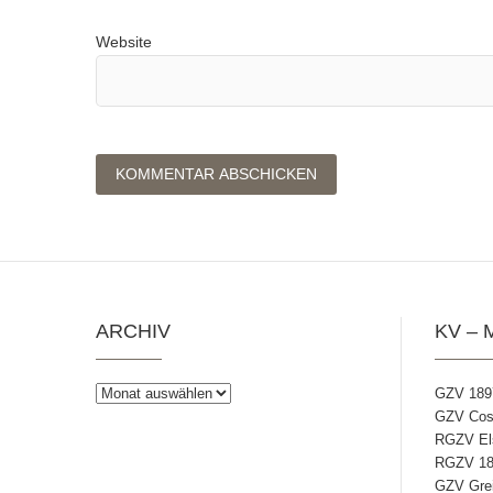
Website
ARCHIV
KV – 
Archiv
GZV 189
GZV Coss
RGZV Els
RGZV 18
GZV Grei