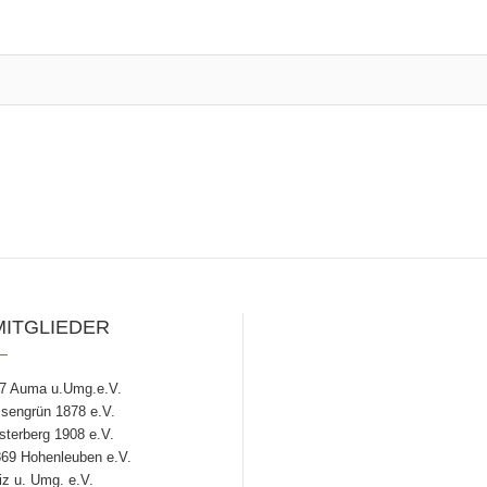
MITGLIEDER
7 Auma u.Umg.e.V.
engrün 1878 e.V.
terberg 1908 e.V.
69 Hohenleuben e.V.
z u. Umg. e.V.