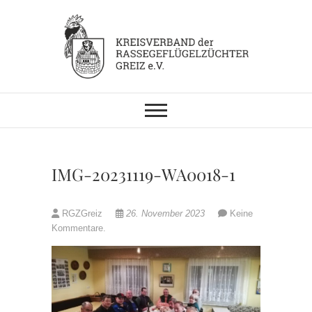
Skip
to
content
KV RGZ Greiz
IMG-20231119-WA0018-1
RGZGreiz
26. November 2023
Keine
Kommentare.