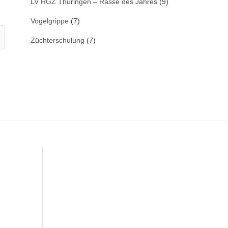
LV RGZ Thüringen – Rasse des Jahres
(9)
Vogelgrippe
(7)
Züchterschulung
(7)