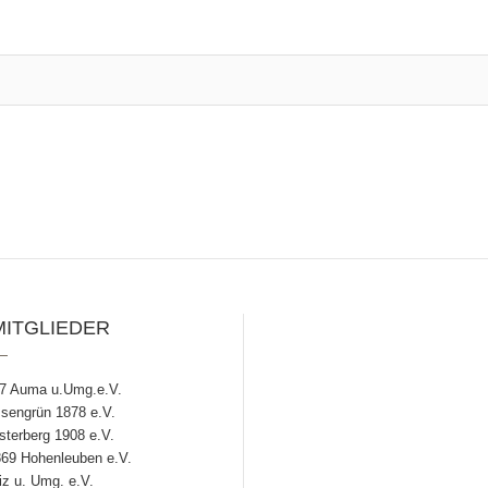
MITGLIEDER
7 Auma u.Umg.e.V.
engrün 1878 e.V.
terberg 1908 e.V.
69 Hohenleuben e.V.
z u. Umg. e.V.