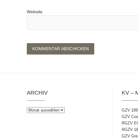
Website
ARCHIV
KV – 
Archiv
GZV 189
GZV Coss
RGZV Els
RGZV 18
GZV Grei