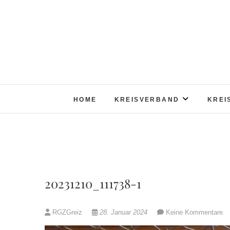
Skip
to
content
HOME
KREISVERBAND
KREI
20231210_111738-1
RGZGreiz
28. Januar 2024
Keine Kommentare.