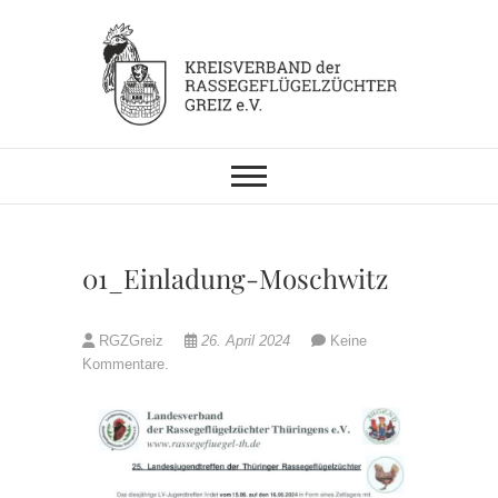
Skip
to
content
KV RGZ Greiz
01_Einladung-Moschwitz
RGZGreiz
26. April 2024
Keine
Kommentare.