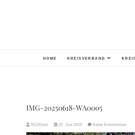
Skip
to
content
HOME
KREISVERBAND
KREI
IMG-20250618-WA0005
RGZGreiz
20. Juni 2025
Keine Kommentare.