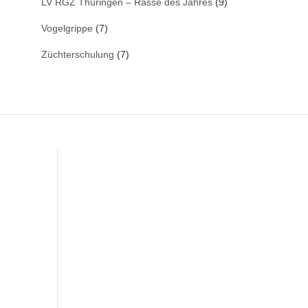
LV RGZ Thüringen – Rasse des Jahres
(9)
Vogelgrippe
(7)
Züchterschulung
(7)