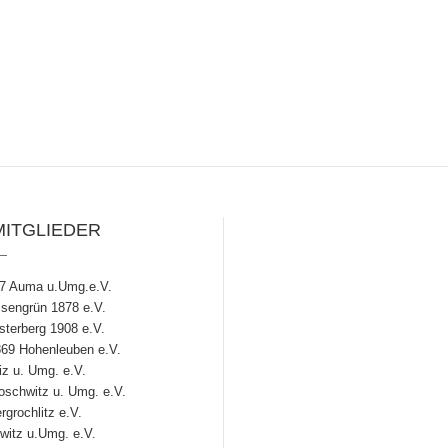
MITGLIEDER
7 Auma u.Umg.e.V.
engrün 1878 e.V.
terberg 1908 e.V.
69 Hohenleuben e.V.
z u. Umg. e.V.
chwitz u. Umg. e.V.
grochlitz e.V.
witz u.Umg. e.V.