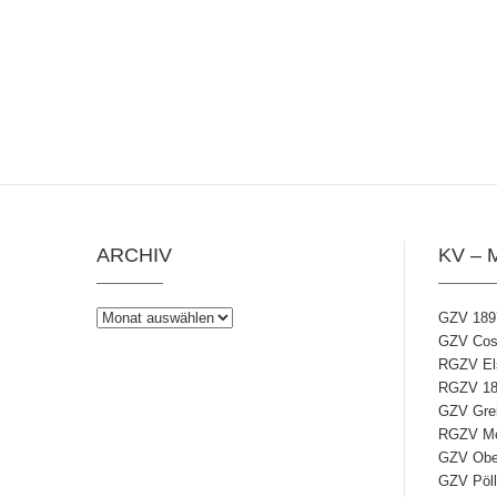
ARCHIV
KV – 
Archiv
GZV 189
GZV Coss
RGZV Els
RGZV 18
GZV Grei
RGZV Mos
GZV Ober
GZV Pöll