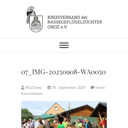
Skip
to
content
KV RGZ Greiz
07_IMG-20250908-WA0050
RGZGreiz
30. September 2025
Keine
Kommentare.