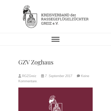
Skip
to
content
KV RGZ Greiz
GZV Zoghaus
RGZGreiz
7. September 2017
Keine
Kommentare.