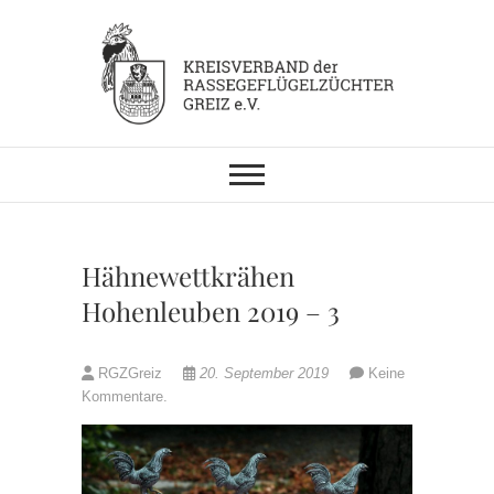
Skip
to
content
KV RGZ Greiz
Hähnewettkrähen
Hohenleuben 2019 – 3
RGZGreiz
20. September 2019
Keine
Kommentare.