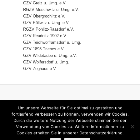
GZV Greiz u. Umg. e.V.
RGZV Moschwitz u. Umg. e.V.
GZV Obergrochlitz e.V.
GZV Pöllwitz u.Umg. e.V.
RGZV Pohlitz-Raasdorf e.V.
GZV Reudnitz 1902 e.V.
GZV Teichwolframsdorf u. Umg.
GZV 1893 Triebes e.V.
GZV Wildetaube u. Umg. e.V.
GZV Wolfersdorf u. Umg.
GZV Zoghaus e.V.
HOME
IMPRESSUM
Um unsere Webseite für Sie optimal zu gestalten und
DATENSCHUTZERKLÄRUNG
fortlaufend verbessern zu können, verwenden wir Cookies.
Durch die weitere Nutzung der Webseite stimmen Sie der
KONTAKT
Verwendung von Cookies zu. Weitere Informationen zu
Cookies erhalten Sie in unserer Datenschutzerklärung.
© 2026
KV RGZ Greiz
| Designed by:
Theme