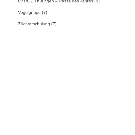
LV RGZ Thüringen – Rasse des Jahres
(9)
Vogelgrippe
(7)
Züchterschulung
(7)