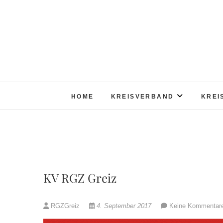
Skip
to
content
HOME
KREISVERBAND
KREI
KV RGZ Greiz
RGZGreiz
4. September 2017
Keine Kommentar