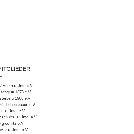
MITGLIEDER
7 Auma u.Umg.e.V.
engrün 1878 e.V.
terberg 1908 e.V.
69 Hohenleuben e.V.
z u. Umg. e.V.
chwitz u. Umg. e.V.
grochlitz e.V.
witz u.Umg. e.V.