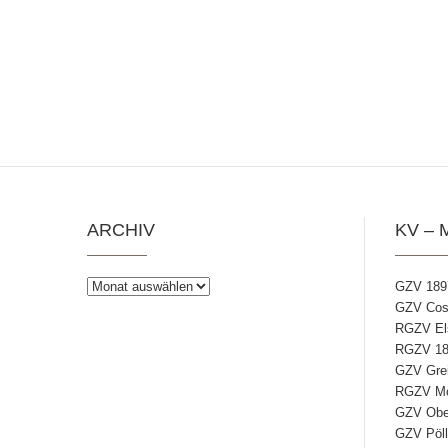
ARCHIV
KV – 
Archiv
GZV 189
GZV Coss
RGZV Els
RGZV 18
GZV Grei
RGZV Mos
GZV Ober
GZV Pöll