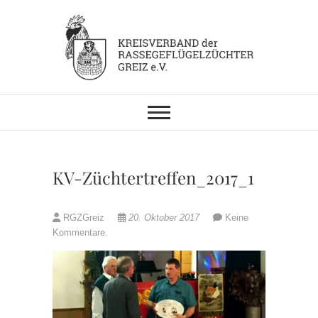
Skip
to
content
KV RGZ Greiz
KV-Züchtertreffen_2017_1
RGZGreiz
20. Oktober 2017
Keine
Kommentare.