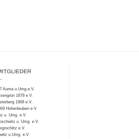
MITGLIEDER
7 Auma u.Umg.e.V.
engrün 1878 e.V.
terberg 1908 e.V.
69 Hohenleuben e.V.
z u. Umg. e.V.
chwitz u. Umg. e.V.
grochlitz e.V.
witz u.Umg. e.V.