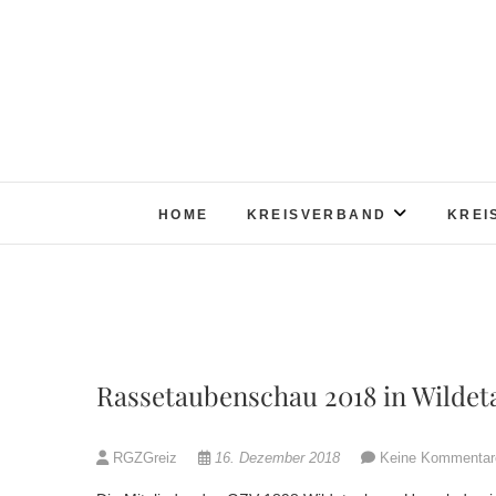
Skip
to
content
HOME
KREISVERBAND
KREI
Rassetaubenschau 2018 in Wildet
RGZGreiz
16. Dezember 2018
Keine Kommentar