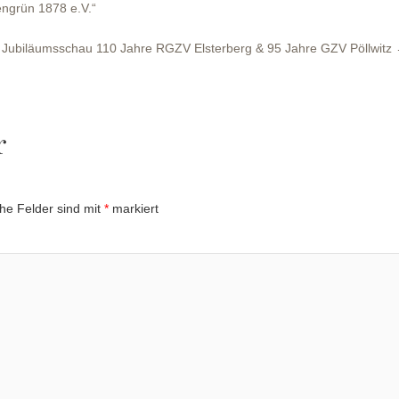
ngrün 1878 e.V.“
Jubiläumsschau 110 Jahre RGZV Elsterberg & 95 Jahre GZV Pöllwitz
r
che Felder sind mit
*
markiert