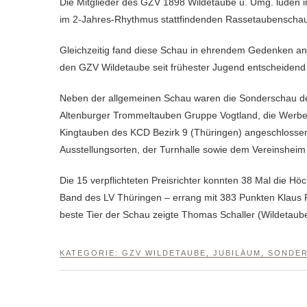
Die Mitglieder des GZV 1898 Wildetaube u. Umg. luden im 120. Jubiläumsjahr am 3. Adventswochenende 2018 zur diesjährigen,
im 2-Jahres-Rhythmus stattfindenden Rassetaubenschau 
Gleichzeitig fand diese Schau in ehrendem Gedenken an 
den GZV Wildetaube seit frühester Jugend entscheidend 
Neben der allgemeinen Schau waren die Sonderschau d
Altenburger Trommeltauben Gruppe Vogtland, die Werbe
Kingtauben des KCD Bezirk 9 (Thüringen) angeschlosse
Ausstellungsorten, der Turnhalle sowie dem Vereinsheim
Die 15 verpflichteten Preisrichter konnten 38 Mal die Hö
Band des LV Thüringen – errang mit 383 Punkten Klaus F
beste Tier der Schau zeigte Thomas Schaller (Wildetaube
KATEGORIE:
GZV WILDETAUBE
,
JUBILÄUM
,
SONDER