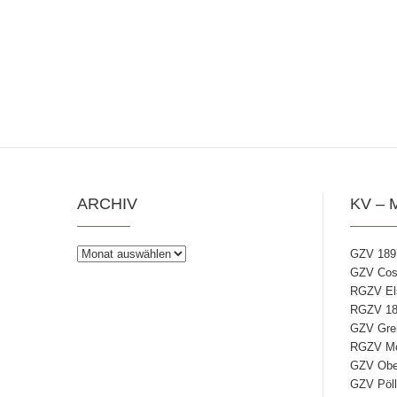
ARCHIV
KV – 
Archiv
GZV 189
GZV Coss
RGZV Els
RGZV 18
GZV Grei
RGZV Mos
GZV Ober
GZV Pöll