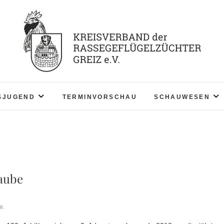
KV RGZ Greiz
SJUGEND
TERMINVORSCHAU
SCHAUWESEN
aube
e.