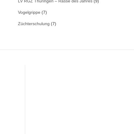
LV RGZ Thüringen – Rasse des Jahres
(9)
Vogelgrippe
(7)
Züchterschulung
(7)