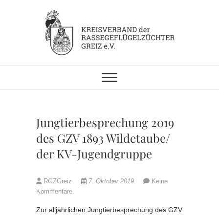
Skip
to
content
KV RGZ Greiz
Jungtierbesprechung 2019
des GZV 1893 Wildetaube/
der KV-Jugendgruppe
RGZGreiz
7. Oktober 2019
Keine
Kommentare.
Zur alljährlichen Jungtierbesprechung des GZV