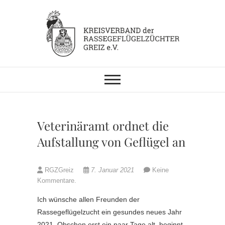
Skip
to
content
KV RGZ Greiz
Veterinäramt ordnet die
Aufstallung von Geflügel an
RGZGreiz
7. Januar 2021
Keine
Kommentare.
Ich wünsche allen Freunden der
Rassegeflügelzucht ein gesundes neues Jahr
2021. Obschon erst ein paar Tage alt, beginnt