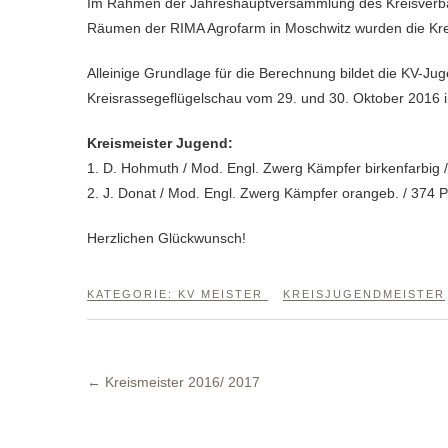
Im Rahmen der Jahreshauptversammlung des Kreisverbandes der Rassegeflügelzüchter Greiz am 25. Februar 2017 in den
Räumen der RIMA Agrofarm in Moschwitz wurden die Kre
Alleinige Grundlage für die Berechnung bildet die KV-Ju
Kreisrassegeflügelschau vom 29. und 30. Oktober 2016 i
Kreismeister Jugend:
1. D. Hohmuth / Mod. Engl. Zwerg Kämpfer birkenfarbig 
2. J. Donat / Mod. Engl. Zwerg Kämpfer orangeb. / 374 
Herzlichen Glückwunsch!
KATEGORIE:
KV MEISTER
KREISJUGENDMEISTER
←
Kreismeister 2016/ 2017