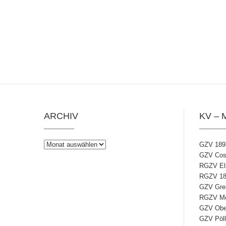
ARCHIV
KV – 
Archiv
GZV 189
GZV Coss
RGZV Els
RGZV 18
GZV Grei
RGZV Mos
GZV Ober
GZV Pöll