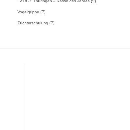
LV RGZ Thüringen – Rasse des Jahres
(9)
Vogelgrippe
(7)
Züchterschulung
(7)