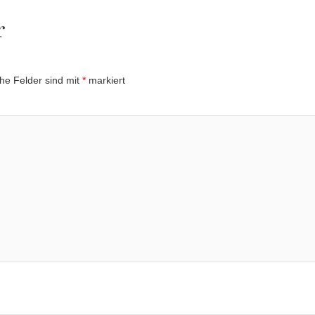
r
che Felder sind mit
*
markiert