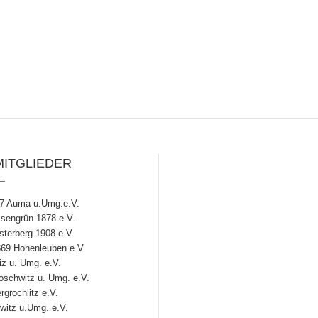
MITGLIEDER
7 Auma u.Umg.e.V.
engrün 1878 e.V.
terberg 1908 e.V.
69 Hohenleuben e.V.
z u. Umg. e.V.
chwitz u. Umg. e.V.
grochlitz e.V.
witz u.Umg. e.V.