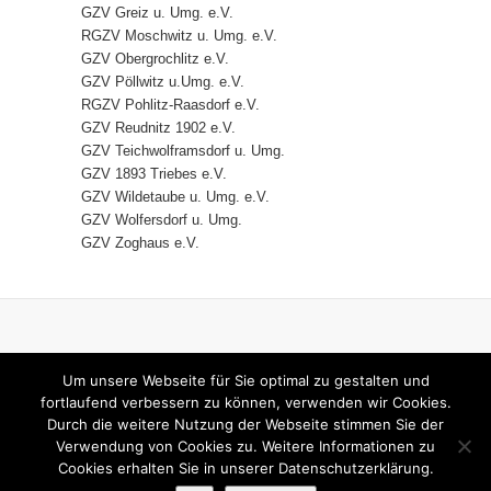
GZV Greiz u. Umg. e.V.
RGZV Moschwitz u. Umg. e.V.
GZV Obergrochlitz e.V.
GZV Pöllwitz u.Umg. e.V.
RGZV Pohlitz-Raasdorf e.V.
GZV Reudnitz 1902 e.V.
GZV Teichwolframsdorf u. Umg.
GZV 1893 Triebes e.V.
GZV Wildetaube u. Umg. e.V.
GZV Wolfersdorf u. Umg.
GZV Zoghaus e.V.
HOME
IMPRESSUM
Um unsere Webseite für Sie optimal zu gestalten und
DATENSCHUTZERKLÄRUNG
fortlaufend verbessern zu können, verwenden wir Cookies.
Durch die weitere Nutzung der Webseite stimmen Sie der
KONTAKT
Verwendung von Cookies zu. Weitere Informationen zu
Cookies erhalten Sie in unserer Datenschutzerklärung.
© 2026
KV RGZ Greiz
| Designed by:
Theme