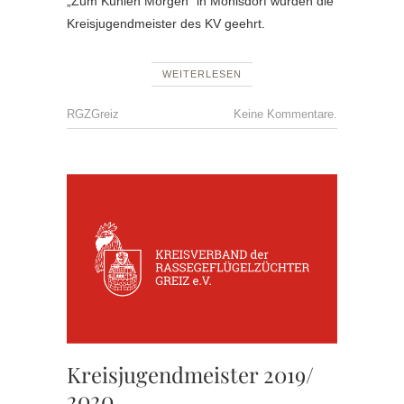
„Zum Kühlen Morgen“ in Mohlsdorf wurden die
Kreisjugendmeister des KV geehrt.
WEITERLESEN
RGZGreiz
Keine Kommentare.
KV
MEISTE
KREISJ
Kreisjugendmeister 2019/
2020